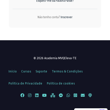
Esqueci-me da Palavra Passe?
Não tenho conta?
Inscrever
© 2026 Academia MVQEleva-TE
Início
Cursos
Suporte
Termos & Condições
Política de Privacidade
Política de cookies